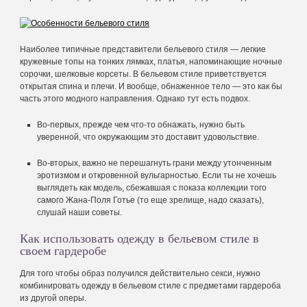
Наиболее типичные представители бельевого стиля — легкие
кружевные топы на тонких лямках, платья, напоминающие ночные
сорочки, шелковые корсеты. В бельевом стиле приветствуется
открытая спина и плечи. И вообще, обнаженное тело — это как бы
часть этого модного направления. Однако тут есть подвох.
Во-первых, прежде чем что-то обнажать, нужно быть
уверенной, что окружающим это доставит удовольствие.
Во-вторых, важно не перешагнуть грани между утонченным
эротизмом и откровенной вульгарностью. Если ты не хочешь
выглядеть как модель, сбежавшая с показа коллекции того
самого Жана-Поля Готье (то еще зрелище, надо сказать),
слушай наши советы.
Как использовать одежду в бельевом стиле в
своем гардеробе
Для того чтобы образ получился действительно секси, нужно
комбинировать одежду в бельевом стиле с предметами гардероба
из другой оперы.