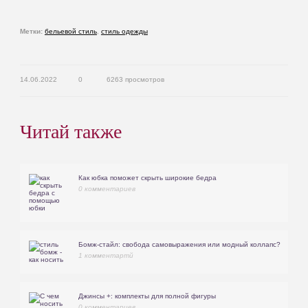
Метки:
бельевой стиль
,
стиль одежды
14.06.2022
0
6263 просмотров
Читай также
Как юбка поможет скрыть широкие бедра
0 комментариев
Бомж-стайл: свобода самовыражения или модный коллапс?
1 комментартй
Джинсы +: комплекты для полной фигуры
0 комментариев