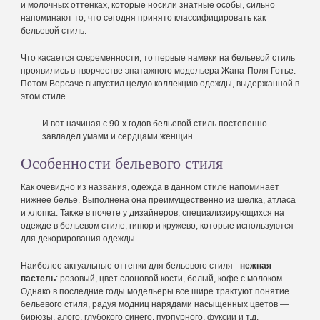
и молочных оттенках, которые носили знатные особы, сильно
напоминают то, что сегодня принято классифицировать как
бельевой стиль.
Что касается современности, то первые намеки на бельевой стиль
проявились в творчестве эпатажного модельера Жана-Поля Готье.
Потом Версаче выпустил целую коллекцию одежды, выдержанной в
этом стиле.
И вот начиная с 90-х годов бельевой стиль постепенно
завладел умами и сердцами женщин.
Особенности бельевого стиля
Как очевидно из названия, одежда в данном стиле напоминает
нижнее белье. Выполнена она преимущественно из шелка, атласа
и хлопка. Также в почете у дизайнеров, специализирующихся на
одежде в бельевом стиле, гипюр и кружево, которые используются
для декорирования одежды.
Наиболее актуальные оттенки для бельевого стиля -
нежная
пастель
: розовый, цвет слоновой кости, белый, кофе с молоком.
Однако в последние годы модельеры все шире трактуют понятие
бельевого стиля, радуя модниц нарядами насыщенных цветов —
бирюзы, алого, глубокого синего, пурпурного, фуксии и т.д.