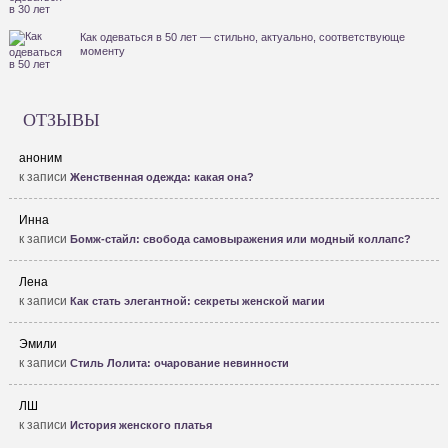
Как одеваться в 50 лет — стильно, актуально, соответствующе
моменту
ОТЗЫВЫ
аноним
к записи
Женственная одежда: какая она?
Инна
к записи
Бомж-стайл: свобода самовыражения или модный коллапс?
Лена
к записи
Как стать элегантной: секреты женской магии
Эмили
к записи
Стиль Лолита: очарование невинности
ЛШ
к записи
История женского платья