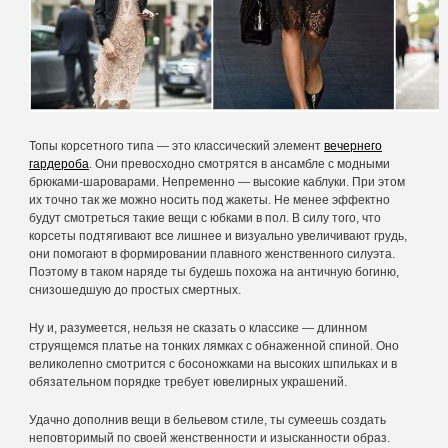
Топы корсетного типа — это классический элемент
вечернего
гардероба
. Они превосходно смотрятся в ансамбле с модными
брюками-шароварами. Непременно — высокие каблуки. При этом
их точно так же можно носить под жакеты. Не менее эффектно
будут смотреться такие вещи с юбками в пол. В силу того, что
корсеты подтягивают все лишнее и визуально увеличивают грудь,
они помогают в формировании плавного женственного силуэта.
Поэтому в таком наряде ты будешь похожа на античную богиню,
снизошедшую до простых смертных.
Ну и, разумеется, нельзя не сказать о классике — длинном
струящемся платье на тонких лямках с обнаженной спиной. Оно
великолепно смотрится с босоножками на высоких шпильках и в
обязательном порядке требует ювелирных украшений.
Удачно дополнив вещи в бельевом стиле, ты сумеешь создать
неповторимый по своей женственности и изысканности образ.