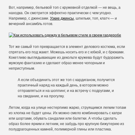
Вот, например, бельевой топ с кружевной отделкой — не вещь, а
находка. Он смотрится эффектно практически с чем угодно.
Например, с джинсами.
Узкие джинсы
, шпильки, топ, клатч — и
вечерний ансамбль готов.
Тот же самый топ превращается в элемент делового костюма, если
спрятать его под жакет. Можешь носить его и с юбкой, и с брюками.
Кокетливо выглядывающие из декольте кружева будут будоражить
мужскую фантазию и сделают образ менее чопорным и
неприступным.
А если объединить этот же топ с кардиганом, получится
практичный наряд на каждый день, в котором можно
отправляться и на шоппинг, и на встречу с подругами, и
на свидание, и на прогулку.
Летом, когда на улице нестерпимо жарко, струящимся легким топам
из хлопка не будет цены. Их можно смело комбинировать с капри
или шортами, обувать сандалии или балетки. А чтобы сделать
образ более ярким и летним, не забудь про крупную бижутерию из
полудрагоценных камней, полимерной глины или пластика.