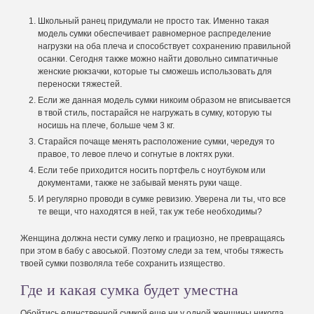
Школьный ранец придумали не просто так. Именно такая
модель сумки обеспечивает равномерное распределение
нагрузки на оба плеча и способствует сохранению правильной
осанки. Сегодня также можно найти довольно симпатичные
женские рюкзачки, которые ты сможешь использовать для
переноски тяжестей.
Если же данная модель сумки никоим образом не вписывается
в твой стиль, постарайся не нагружать в сумку, которую ты
носишь на плече, больше чем 3 кг.
Старайся почаще менять расположение сумки, чередуя то
правое, то левое плечо и согнутые в локтях руки.
Если тебе приходится носить портфель с ноутбуком или
документами, также не забывай менять руки чаще.
И регулярно проводи в сумке ревизию. Уверена ли ты, что все
те вещи, что находятся в ней, так уж тебе необходимы?
Женщина должна нести сумку легко и грациозно, не превращаясь
при этом в бабу с авоськой. Поэтому следи за тем, чтобы тяжесть
твоей сумки позволяла тебе сохранить изящество.
Где и какая сумка будет уместна
Обойтись единственной сумкой еще ни у одной женщины никогда