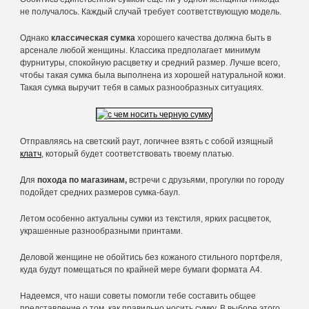
не получалось. Каждый случай требует соответствующую модель.
Однако
классическая сумка
хорошего качества должна быть в
арсенале любой женщины. Классика предполагает минимум
фурнитуры, спокойную расцветку и средний размер. Лучше всего,
чтобы такая сумка была выполнена из хорошей натуральной кожи.
Такая сумка выручит тебя в самых разнообразных ситуациях.
Отправляясь на светский раут, логичнее взять с собой изящный
клатч
, который будет соответствовать твоему платью.
Для
похода по магазинам,
встречи с друзьями, прогулки по городу
подойдет средних размеров сумка-баул.
Летом особенно актуальны сумки из текстиля, ярких расцветок,
украшенные разнообразными принтами.
Деловой женщине не обойтись без кожаного стильного портфеля,
куда будут помещаться по крайней мере бумаги формата А4.
Надеемся, что наши советы помогли тебе составить общее
представление о том, как правильно носить сумку. В выборе этого