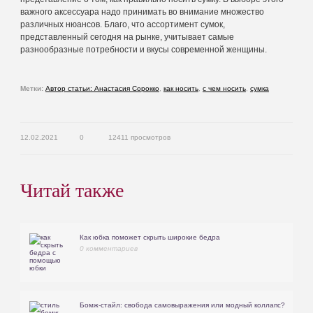
важного аксессуара надо принимать во внимание множество
различных нюансов. Благо, что ассортимент сумок,
представленный сегодня на рынке, учитывает самые
разнообразные потребности и вкусы современной женщины.
Метки:
Автор статьи: Анастасия Сорокко
,
как носить
,
с чем носить
,
сумка
12.02.2021
0
12411 просмотров
Читай также
Как юбка поможет скрыть широкие бедра
0 комментариев
Бомж-стайл: свобода самовыражения или модный коллапс?